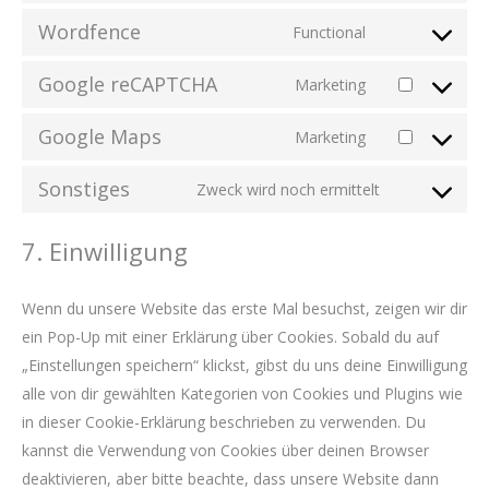
burst-
to
Wordfence
Functional
statistics
Consent
service
to
wordpress
Google reCAPTCHA
Marketing
Consent
service
to
wordfence
Google Maps
Marketing
Consent
service
to
google-
Sonstiges
Zweck wird noch ermittelt
Consent
service
recaptcha
to
google-
7. Einwilligung
service
maps
sonstiges
Wenn du unsere Website das erste Mal besuchst, zeigen wir dir
ein Pop-Up mit einer Erklärung über Cookies. Sobald du auf
„Einstellungen speichern“ klickst, gibst du uns deine Einwilligung
alle von dir gewählten Kategorien von Cookies und Plugins wie
in dieser Cookie-Erklärung beschrieben zu verwenden. Du
kannst die Verwendung von Cookies über deinen Browser
deaktivieren, aber bitte beachte, dass unsere Website dann